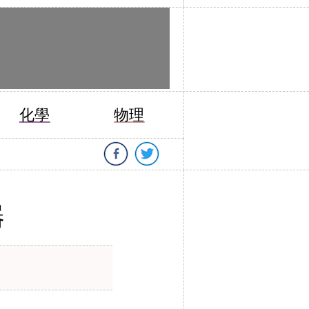
化學
物理
器