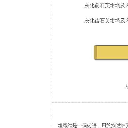
灰化前石英坩堝及內
灰化後石英坩堝及內
粗纖維是一個術語，用於描述在