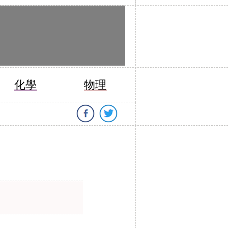
化學
物理