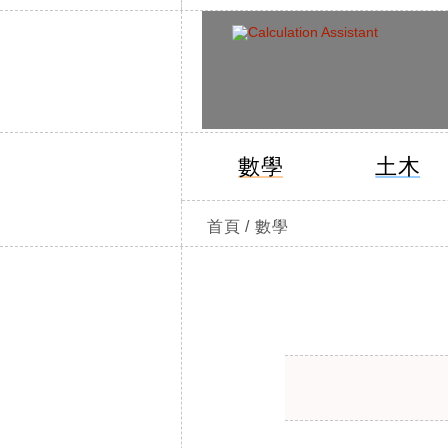
數學
土木
首頁 / 數學