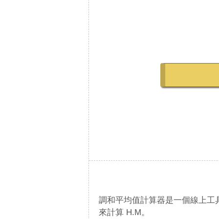
調和平均值計算器是一個線上工
來計算 H.M。