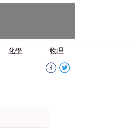
化學
物理